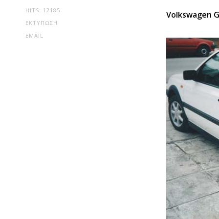
HITS: 12185
Volkswagen G
ΕΚΤΎΠΩΣΗ
EMAIL