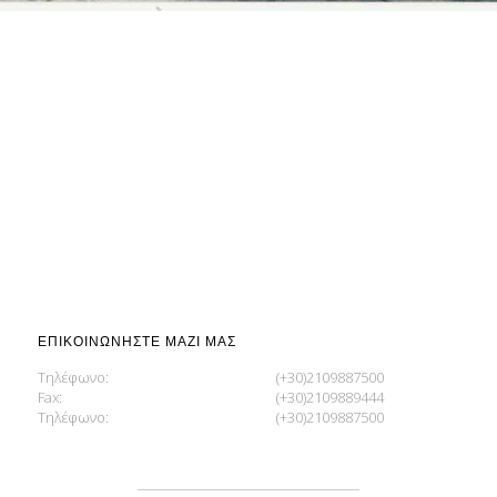
ΕΠΙΚΟΙΝΩΝΉΣΤΕ ΜΑΖΊ ΜΑΣ
Τηλέφωνο:
(+30)2109887500
Fax:
(+30)2109889444
Τηλέφωνο:
(+30)2109887500