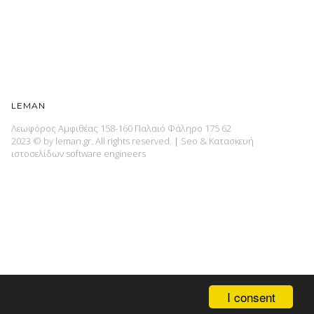
LEMAN
Λεωφόρος Αμφιθέας 158-160 Παλαιό Φάληρο 175 62
2023 © by leman.gr. All rights reserved.
|
Seo & Κατασκευή
ιστοσελίδων
software engineers
I consent