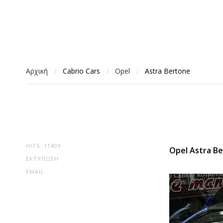
Αρχική
Cabrio Cars
Opel
Astra Bertone
/
/
/
HITS: 11409
Opel Astra B
ΕΚΤΎΠΩΣΗ
EMAIL