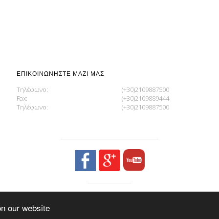
ΕΠΙΚΟΙΝΩΝΉΣΤΕ ΜΑΖΊ ΜΑΣ
Τηλέφωνο:
(+30)2109887500
Fax:
(+30)2109889444
Τηλέφωνο:
(+30)2109887500
LEMAN CABRIO ΚΟΥΚΟΎΛΕΣ ΑΥΤΟΚΙΝΉΤΩΝ
on our website