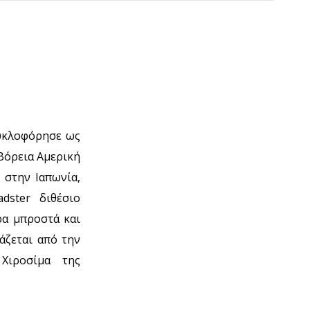
υκλοφόρησε ως
Βόρεια Αμερική
 στην Ιαπωνία,
dster διθέσιο
ρα μπροστά και
άζεται από την
Χιροσίμα της