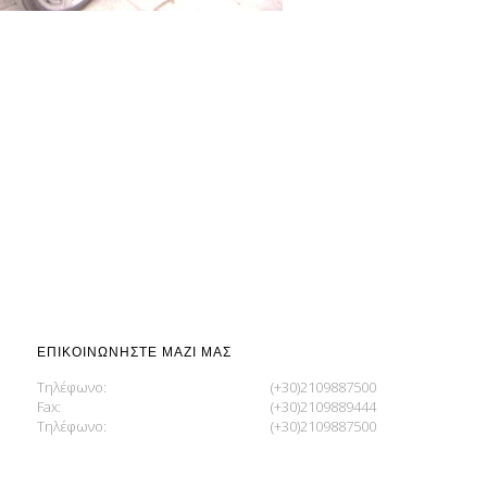
ΕΠΙΚΟΙΝΩΝΉΣΤΕ ΜΑΖΊ ΜΑΣ
Τηλέφωνο:
(+30)2109887500
Fax:
(+30)2109889444
Τηλέφωνο:
(+30)2109887500