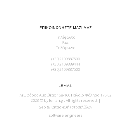
ΕΠΙΚΟΙΝΩΝΉΣΤΕ ΜΑΖΊ ΜΑΣ
Τηλέφωνο:
Fax:
Τηλέφωνο:
(+30)2109887500
(+30)2109889444
(+30)2109887500
LEMAN
Λεωφόρος Αμφιθέας 158-160 Παλαιό Φάληρο 175 62
2023 © by leman.gr. All rights reserved.
|
Seo & Κατασκευή ιστοσελίδων
software engineers