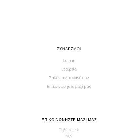
ΣΎΝΔΕΣΜΟΙ
Leman
Εταιρεία
Σαλόνια Αυτοκινήτων
Επικοινωνήστε μαζί μας
ΕΠΙΚΟΙΝΩΝΉΣΤΕ ΜΑΖΊ ΜΑΣ
Τηλέφωνο:
Fax: