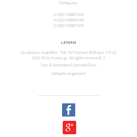
Τηλέφωνο:
(+30)2109887500
(+30)2109889444
(+30)2109887500
LEMAN
Λεωφόρος Αμφιθέας 158-160 Παλαιό Φάληρο 175 62
2023 © by leman.gr. All rights reserved.
|
Seo & Κατασκευή ιστοσελίδων
software engineers