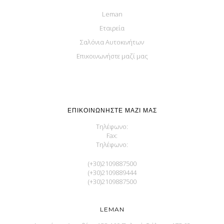
Leman
Εταιρεία
Σαλόνια Αυτοκινήτων
Επικοινωνήστε μαζί μας
ΕΠΙΚΟΙΝΩΝΉΣΤΕ ΜΑΖΊ ΜΑΣ
Τηλέφωνο:
Fax:
Τηλέφωνο:
(+30)2109887500
(+30)2109889444
(+30)2109887500
LEMAN