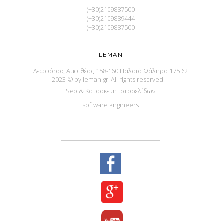
(+30)2109887500
(+30)2109889444
(+30)2109887500
LEMAN
Λεωφόρος Αμφιθέας 158-160 Παλαιό Φάληρο 175 62
2023 © by leman.gr. All rights reserved.
|
Seo & Κατασκευή ιστοσελίδων
software engineers