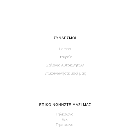
ΣΎΝΔΕΣΜΟΙ
Leman
Εταιρεία
Σαλόνια Αυτοκινήτων
Επικοινωνήστε μαζί μας
ΕΠΙΚΟΙΝΩΝΉΣΤΕ ΜΑΖΊ ΜΑΣ
Τηλέφωνο:
Fax:
Τηλέφωνο: