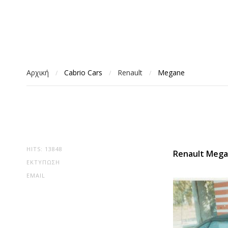
Αρχική
Cabrio Cars
Renault
Megane
/
/
/
HITS: 13848
Renault Mega
ΕΚΤΎΠΩΣΗ
EMAIL