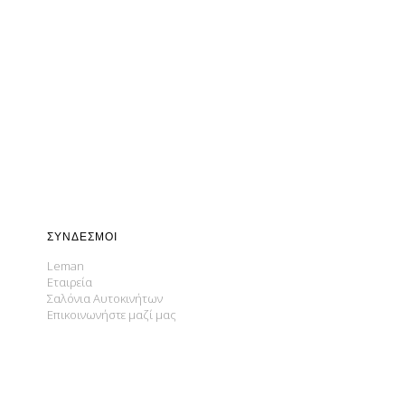
ΣΎΝΔΕΣΜΟΙ
Leman
Εταιρεία
Σαλόνια Αυτοκινήτων
Επικοινωνήστε μαζί μας