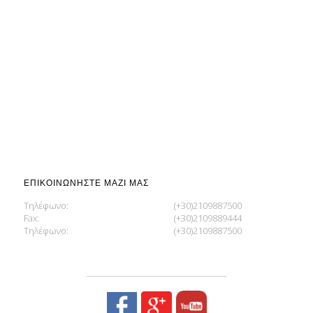
ΕΠΙΚΟΙΝΩΝΉΣΤΕ ΜΑΖΊ ΜΑΣ
Τηλέφωνο:
(+30)2109887500
Fax:
(+30)2109889444
Τηλέφωνο:
(+30)2109887500