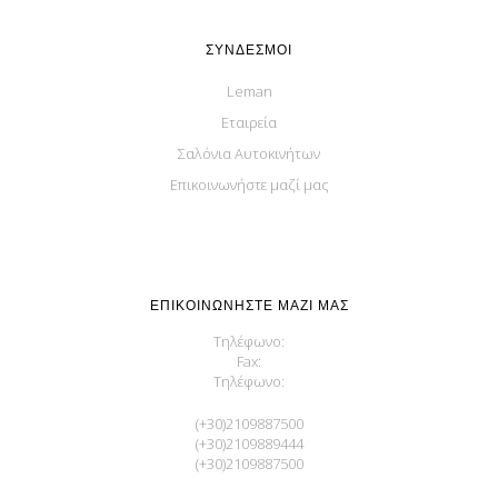
ΣΎΝΔΕΣΜΟΙ
Leman
Εταιρεία
Σαλόνια Αυτοκινήτων
Επικοινωνήστε μαζί μας
ΕΠΙΚΟΙΝΩΝΉΣΤΕ ΜΑΖΊ ΜΑΣ
Τηλέφωνο:
Fax:
Τηλέφωνο:
(+30)2109887500
(+30)2109889444
(+30)2109887500