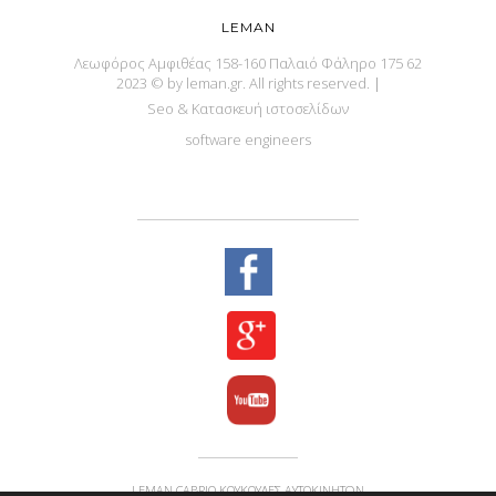
LEMAN
Λεωφόρος Αμφιθέας 158-160 Παλαιό Φάληρο 175 62
2023 © by leman.gr. All rights reserved.
|
Seo & Κατασκευή ιστοσελίδων
software engineers
LEMAN CABRIO ΚΟΥΚΟΎΛΕΣ ΑΥΤΟΚΙΝΉΤΩΝ