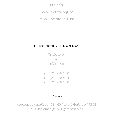
Εταιρεία
Σαλόνια Αυτοκινήτων
Επικοινωνήστε μαζί μας
ΕΠΙΚΟΙΝΩΝΉΣΤΕ ΜΑΖΊ ΜΑΣ
Τηλέφωνο:
Fax:
Τηλέφωνο:
(+30)2109887500
(+30)2109889444
(+30)2109887500
LEMAN
Λεωφόρος Αμφιθέας 158-160 Παλαιό Φάληρο 175 62
2023 © by leman.gr. All rights reserved.
|