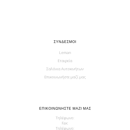
ΣΎΝΔΕΣΜΟΙ
Leman
Εταιρεία
Σαλόνια Αυτοκινήτων
Επικοινωνήστε μαζί μας
ΕΠΙΚΟΙΝΩΝΉΣΤΕ ΜΑΖΊ ΜΑΣ
Τηλέφωνο:
Fax:
Τηλέφωνο: