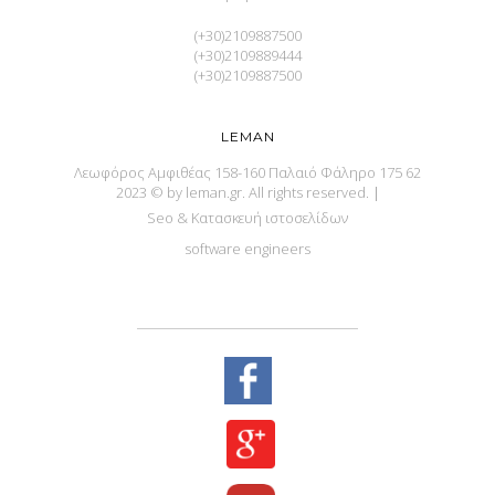
(+30)2109887500
(+30)2109889444
(+30)2109887500
LEMAN
Λεωφόρος Αμφιθέας 158-160 Παλαιό Φάληρο 175 62
2023 © by leman.gr. All rights reserved.
|
Seo & Κατασκευή ιστοσελίδων
software engineers