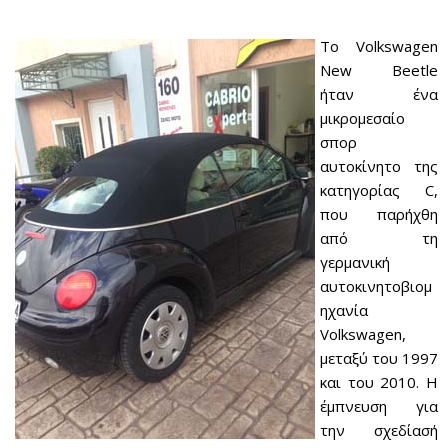
Το Volkswagen
New Beetle
ήταν ένα
μικρομεσαίο
σπορ
αυτοκίνητο της
κατηγορίας C,
που παρήχθη
από τη
γερμανική
αυτοκινητοβιομ
ηχανία
Volkswagen,
μεταξύ του 1997
και του 2010. Η
έμπνευση για
την σχεδίασή