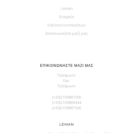
Leman
Εταιρεία
Σαλόνια Αυτοκινήτων
Επικοινωνήστε μαζί μας
ΕΠΙΚΟΙΝΩΝΉΣΤΕ ΜΑΖΊ ΜΑΣ
Τηλέφωνο:
Fax:
Τηλέφωνο:
(+30)2109887500
(+30)2109889444
(+30)2109887500
LEMAN