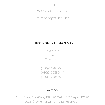
Εταιρεία
Σαλόνια Αυτοκινήτων
Επικοινωνήστε μαζί μας
ΕΠΙΚΟΙΝΩΝΉΣΤΕ ΜΑΖΊ ΜΑΣ
Τηλέφωνο:
Fax:
Τηλέφωνο:
(+30)2109887500
(+30)2109889444
(+30)2109887500
LEMAN
Λεωφόρος Αμφιθέας 158-160 Παλαιό Φάληρο 175 62
2023 © by leman.gr. All rights reserved.
|