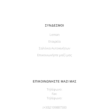
ΣΎΝΔΕΣΜΟΙ
Leman
Εταιρεία
Σαλόνια Αυτοκινήτων
Επικοινωνήστε μαζί μας
ΕΠΙΚΟΙΝΩΝΉΣΤΕ ΜΑΖΊ ΜΑΣ
Τηλέφωνο:
Fax:
Τηλέφωνο:
(+30)2109887500