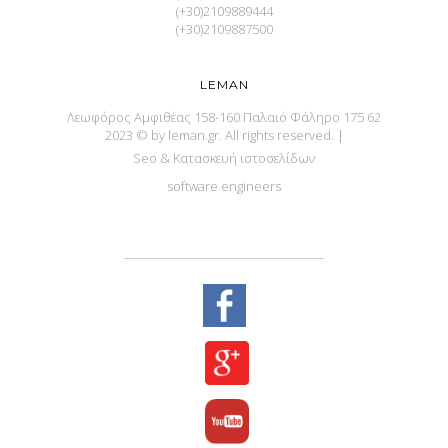
(+30)2109889444
(+30)2109887500
LEMAN
Λεωφόρος Αμφιθέας 158-160 Παλαιό Φάληρο 175 62
2023 © by leman.gr. All rights reserved.
|
Seo & Κατασκευή ιστοσελίδων
software engineers