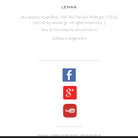
LEMAN
Λεωφόρος Αμφιθέας 158-160 Παλαιό Φάληρο 175 62
2023 © by leman.gr. All rights reserved.
|
Seo & Κατασκευή ιστοσελίδων
software engineers
LEMAN CABRIO ΚΟΥΚΟΎΛΕΣ ΑΥΤΟΚΙΝΉΤΩΝ