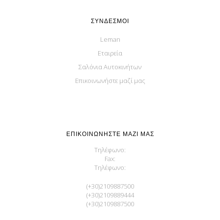
ΣΎΝΔΕΣΜΟΙ
Leman
Εταιρεία
Σαλόνια Αυτοκινήτων
Επικοινωνήστε μαζί μας
ΕΠΙΚΟΙΝΩΝΉΣΤΕ ΜΑΖΊ ΜΑΣ
Τηλέφωνο:
Fax:
Τηλέφωνο:
(+30)2109887500
(+30)2109889444
(+30)2109887500