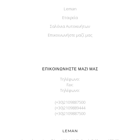
Leman
Εταιρεία
Σαλόνια Αυτοκινήτων
Επικοινωνήστε μαζί μας
ΕΠΙΚΟΙΝΩΝΉΣΤΕ ΜΑΖΊ ΜΑΣ
Τηλέφωνο:
Fax:
Τηλέφωνο:
(+30)2109887500
(+30)2109889444
(+30)2109887500
LEMAN